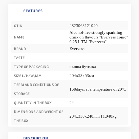
FEATURES
4823063121040
GTIN
Alcohol-free strongly sparkling
drink on flavours "Evervess Tonic"
NAME
0.25 L TM "Evervess"
Evervess
BRAND
TASTE
скляна бутилка
TYPE OF PACKAGING
204x53x53мм
SIZE L/H/W,MM
TERM AND CONDITIONS OF
168days, at a temperature of 20°С
STORAGE
24
QUANTITY IN THE BOX
DIMENSIONS AND WEIGHT OF
204x330x240mm 11,040kg
THE BOX
DESCRIPTION