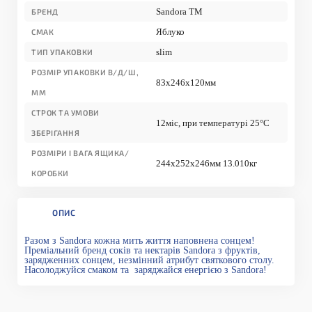
Sandora TM
БРЕНД
Яблуко
СМАК
slim
ТИП УПАКОВКИ
РОЗМІР УПАКОВКИ В/Д/Ш,
83x246x120мм
ММ
СТРОК ТА УМОВИ
12міс, при температурі 25°С
ЗБЕРІГАННЯ
РОЗМІРИ І ВАГА ЯЩИКА/
244x252x246мм 13.010кг
КОРОБКИ
ОПИС
Разом з Sandora кожна мить життя наповнена сонцем!
Преміальний бренд соків та нектарів Sandora з фруктів,
зарядженних сонцем, незмінний атрибут святкового столу.
Насолоджуйся смаком та заряджайся енергією з Sandora!