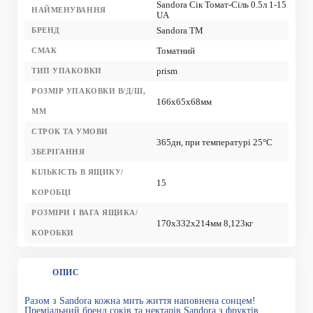
Sandora Сік Томат-Сіль 0.5л 1-15
НАЙМЕНУВАННЯ
UA
Sandora TM
БРЕНД
Томатний
СМАК
prism
ТИП УПАКОВКИ
РОЗМІР УПАКОВКИ В/Д/Ш,
166x65x68мм
ММ
СТРОК ТА УМОВИ
365дн, при температурі 25°С
ЗБЕРІГАННЯ
КІЛЬКІСТЬ В ЯЩИКУ/
15
КОРОБЦІ
РОЗМІРИ І ВАГА ЯЩИКА/
170x332x214мм 8,123кг
КОРОБКИ
ОПИС
Разом з Sandora кожна мить життя наповнена сонцем!
Преміальний бренд соків та нектарів Sandora з фруктів,